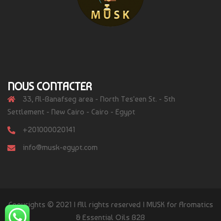
NOUS CONTACTER
33, Al-Banafseg area - North Tes'een St. - 5th
Settlement - New Cairo - Cairo - Egypt
+201000020141
info@musk-egypt.com
Copyrights © 2021 | All rights reserved | MUSK for Aromatics
& Essential Oils B2B