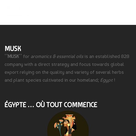
MUSK
‘’
MUSK
’’ for
aromatics & essential oils
is an established B2B
company with a direct strategy and focus towards global
export relying on the quality and variety of several herbs
and plant species cultivated in our homeland;
Egypt
!
ÉGYPTE … OÙ TOUT COMMENCE