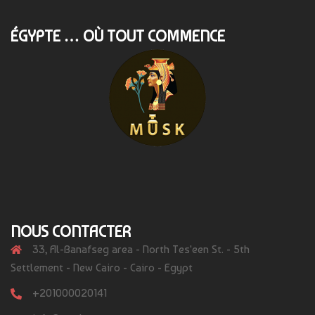
ÉGYPTE … OÙ TOUT COMMENCE
NOUS CONTACTER
33, Al-Banafseg area - North Tes'een St. - 5th
Settlement - New Cairo - Cairo - Egypt
+201000020141