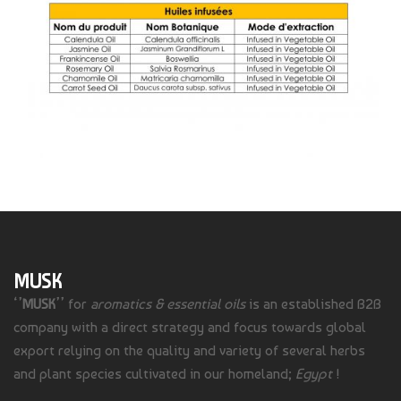
MUSK
‘’
MUSK
’’ for
aromatics & essential oils
is an established B2B
company with a direct strategy and focus towards global
export relying on the quality and variety of several herbs
and plant species cultivated in our homeland;
Egypt
!