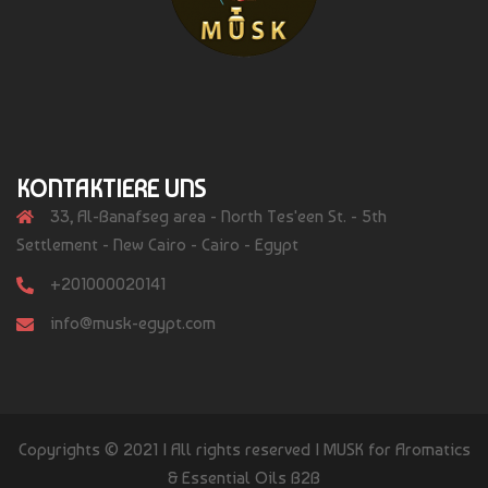
KONTAKTIERE UNS
33, Al-Banafseg area - North Tes'een St. - 5th
Settlement - New Cairo - Cairo - Egypt
+201000020141
info@musk-egypt.com
Copyrights © 2021 | All rights reserved | MUSK for Aromatics
& Essential Oils B2B