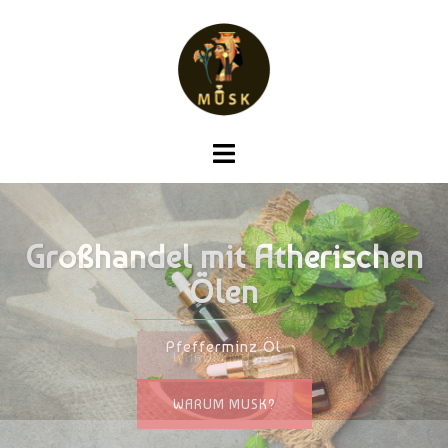
Großhandel Trägeröle
Schwarzkümmelöl
WARUM MUSK?