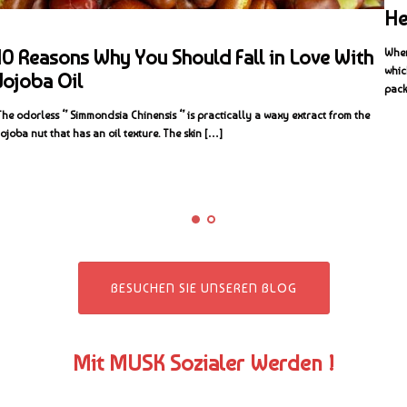
He
10 Reasons Why You Should Fall in Love With
When
whic
Jojoba Oil
pack
The odorless ‘’ Simmondsia Chinensis ‘’ is practically a waxy extract from the
Jojoba nut that has an oil texture. The skin […]
BESUCHEN SIE UNSEREN BLOG
Mit MUSK Sozialer Werden !