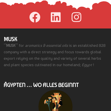
MUSK
‘’
MUSK
’’ for
aromatics & essential oils
is an established B2B
company with a direct strategy and focus towards global
export relying on the quality and variety of several herbs
and plant species cultivated in our homeland;
Egypt
!
ÄGYPTEN … WO ALLES BEGINNT