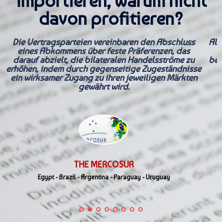
importieren, warum nicht
davon profitieren?
Die Vertragsparteien vereinbaren den Abschluss
All
en
eines Abkommens über feste Präferenzen, das
v
g
darauf abzielt, die bilateralen Handelsströme zu
bef
erhöhen, indem durch gegenseitige Zugeständnisse
ein wirksamer Zugang zu ihren jeweiligen Märkten
gewährt wird.
THE MERCOSUR
Egypt - Brazil - Argentina - Paraguay - Uruguay