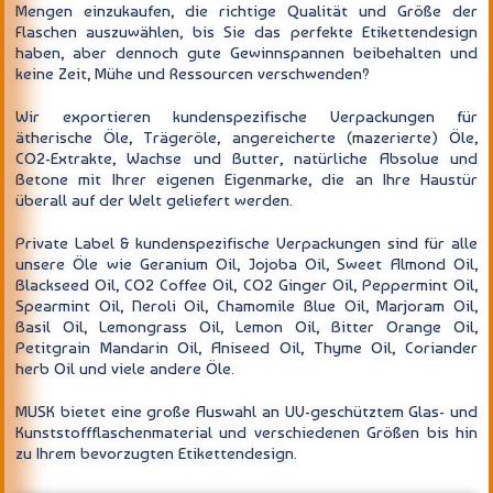
Mengen einzukaufen, die richtige Qualität und Größe der
Flaschen auszuwählen, bis Sie das perfekte Etikettendesign
haben, aber dennoch gute Gewinnspannen beibehalten und
keine Zeit, Mühe und Ressourcen verschwenden?
Wir exportieren kundenspezifische Verpackungen für
ätherische Öle, Trägeröle, angereicherte (mazerierte) Öle,
CO2-Extrakte, Wachse und Butter, natürliche Absolue und
Betone mit Ihrer eigenen Eigenmarke, die an Ihre Haustür
überall auf der Welt geliefert werden.
Private Label & kundenspezifische Verpackungen sind für alle
unsere Öle wie Geranium Oil, Jojoba Oil, Sweet Almond Oil,
Blackseed Oil, CO2 Coffee Oil, CO2 Ginger Oil, Peppermint Oil,
Spearmint Oil, Neroli Oil, Chamomile Blue Oil, Marjoram Oil,
Basil Oil, Lemongrass Oil, Lemon Oil, Bitter Orange Oil,
Petitgrain Mandarin Oil, Aniseed Oil, Thyme Oil, Coriander
herb Oil und viele andere Öle.
MUSK bietet eine große Auswahl an UV-geschütztem Glas- und
Kunststoffflaschenmaterial und verschiedenen Größen bis hin
zu Ihrem bevorzugten Etikettendesign.